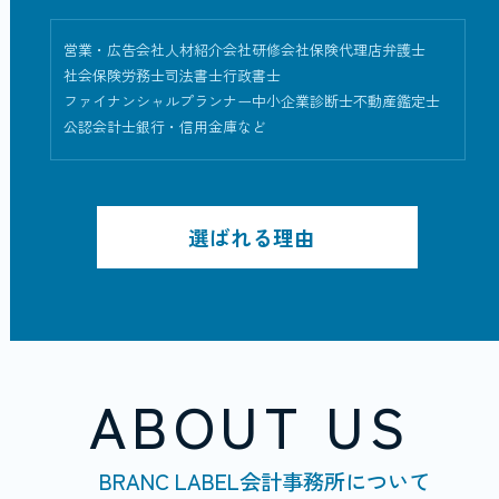
営業・広告会社
人材紹介会社
研修会社
保険代理店
弁護士
社会保険労務士
司法書士
行政書士
ファイナンシャルプランナー
中小企業診断士
不動産鑑定士
公認会計士
銀行・信用金庫
選ばれる理由
ABOUT US
BRANC LABEL会計事務所について